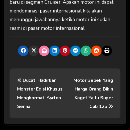
baru di segmen Cruiser. Apakah motor ini dapat
mendominasi pasar internasional kita akan
menunggu jawabannya ketika motor ini sudah
resmi di pasar motor internasional.
N
Ducati Hadirkan
Motor Bebek Yang
a
Monster Edisi Khusus
Harga Orang Bikin
v
Menghormati Ayrton
Kaget Yaitu Super
i
Senna
Cub 125
g