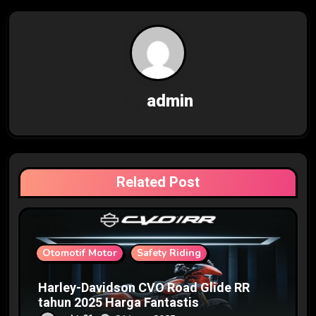
a
s
i
p
By
admin
o
s
Related Post
Otomotif Motor
Safety Riding
Harley-Davidson CVO Road Glide RR
tahun 2025 Harga Fantastis