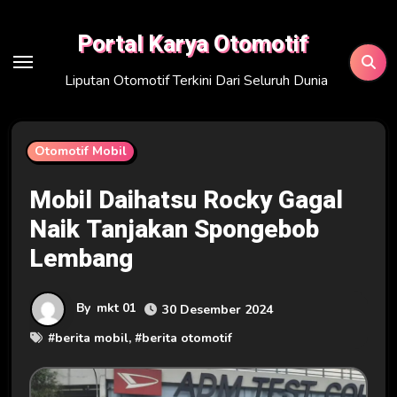
Skip
to
Portal Karya Otomotif
content
Liputan Otomotif Terkini Dari Seluruh Dunia
Otomotif Mobil
Mobil Daihatsu Rocky Gagal
Naik Tanjakan Spongebob
Lembang
By
mkt 01
30 Desember 2024
#
berita mobil
, #
berita otomotif