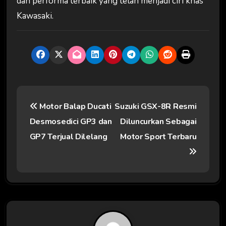
dan performa terbaik yang telah menjadi ciri khas
Kawasaki.
N
Motor Balap Ducati
Suzuki GSX-8R Resmi
a
Desmosedici GP3 dan
Diluncurkan Sebagai
v
GP7 Terjual Dilelang
Motor Sport Terbaru
i
g
a
s