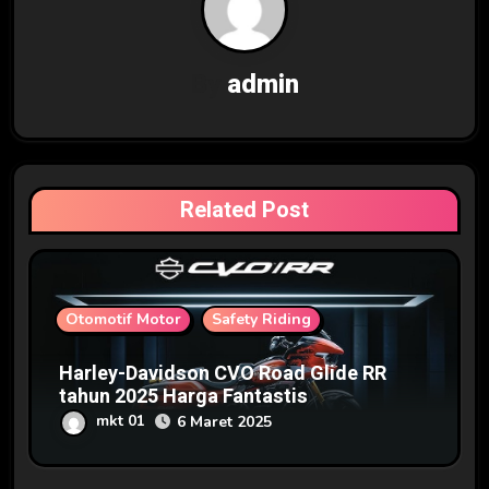
i
p
By
admin
o
s
Related Post
Otomotif Motor
Safety Riding
Harley-Davidson CVO Road Glide RR
tahun 2025 Harga Fantastis
mkt 01
6 Maret 2025