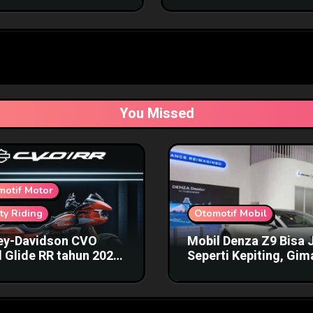
You Missed
motif Motor
ty Riding
Otomotif Mobil
ey-Davidson CVO
Mobil Denza Z9 Bisa 
 Glide RR tahun 2025
Seperti Kepiting, Gi
a Fantastis
Bentuknya?