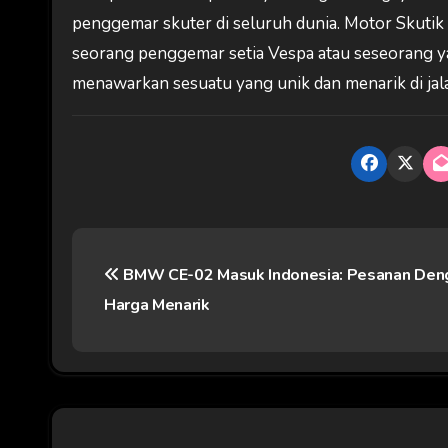
penggemar skuter di seluruh dunia. Motor Skutik
seorang penggemar setia Vespa atau seseorang ya
menawarkan sesuatu yang unik dan menarik di jala
N
BMW CE-02 Masuk Indonesia: Pesanan Den
a
Harga Menarik
v
i
g