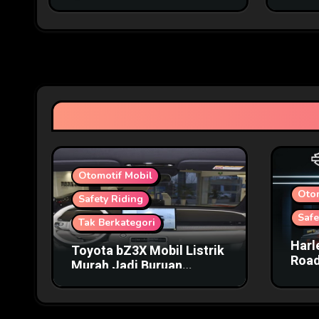
Otomotif Mobil
Oto
Safety Riding
Safe
Tak Berkategori
Harl
Toyota bZ3X Mobil Listrik
Road
Murah Jadi Buruan
Harg
Pecinta Otomotif