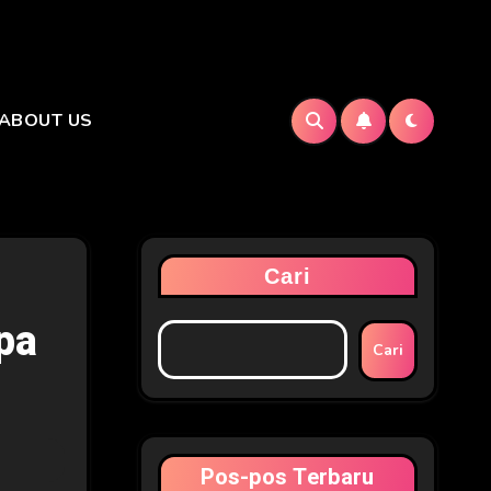
ABOUT US
Cari
pa
Cari
Pos-pos Terbaru