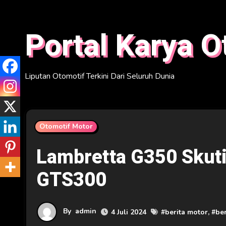
Skip
to
Portal Karya O
content
Liputan Otomotif Terkini Dari Seluruh Dunia
Otomotif Motor
Lambretta G350 Skuti
GTS300
By
admin
4 Juli 2024
#
berita motor
, #
ber