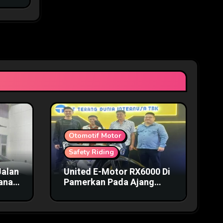
Otomotif Motor
Safety Riding
Jalan
United E-Motor RX6000 Di
mana
Pamerkan Pada Ajang
IIMS 2025