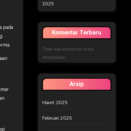
2025
a pada
Komentar Terbaru
ng
orma.
Tidak ada komentar untuk
ditampilkan.
taan
Arsip
emar
an
Maret 2025
Februari 2025
agi