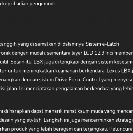
n kepribadian pengemudi.
ologi Canggih Yang Jadi Daya
 canggih yang di sematkan di dalamnya. Sistem e-Latch
onik dengan mudah, sementara layar LCD 12,3 inci member
itif. Selain itu, LBX juga di lengkapi dengan sistem kesela
itur untuk meningkatkan keamanan berkendara. Lexus LBX 
angkan dengan sistem Drive Force Control yang menyesu
isi jalan. Ini menciptakan pengalaman berkendara yang lebih 
ni di harapkan dapat menarik minat kaum muda yang mencar
sain yang stylish. Langkah ini juga mencerminkan strateg
an produk yang lebih beragam dan terjangkau. Peluncura