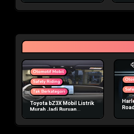
Otomotif
Otomotif Mobil
Oto
Safety Riding
Safe
Tak Berkategori
Harl
Toyota bZ3X Mobil Listrik
Road
Murah Jadi Buruan
Harg
Pecinta Otomotif