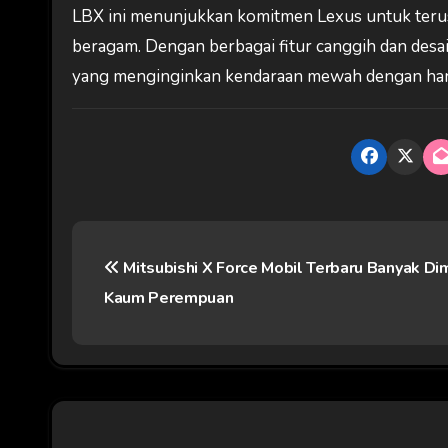
LBX ini menunjukkan komitmen Lexus untuk ter
beragam. Dengan berbagai fitur canggih dan desa
yang menginginkan kendaraan mewah dengan harg
N
Mitsubishi X Force Mobil Terbaru Banyak Dim
a
Kaum Perempuan
v
i
g
a