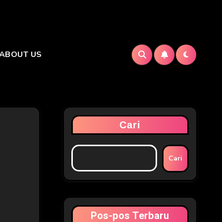
ABOUT US
Cari
Cari
Pos-pos Terbaru