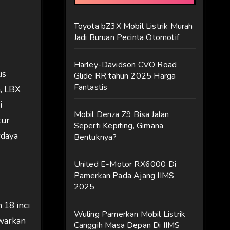
Toyota bZ3X Mobil Listrik Murah
Jadi Buruan Pecinta Otomotif
Harley-Davidson CVO Road
us
Glide RR tahun 2025 Harga
Fantastis
, LBX
i
Mobil Denza Z9 Bisa Jalan
tur
Seperti Kepiting, Gimana
rdaya
Bentuknya?
United E-Motor RX6000 Di
Pamerkan Pada Ajang IIMS
2025
 18 inci
Wuling Pamerkan Mobil Listrik
awarkan
Canggih Masa Depan Di IIMS