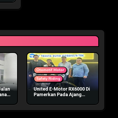
Otomotif Motor
Safety Riding
Jalan
United E-Motor RX6000 Di
mana
Pamerkan Pada Ajang
IIMS 2025