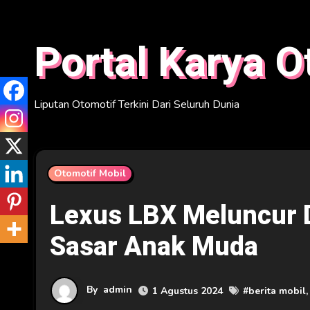
Skip
to
Portal Karya O
content
Liputan Otomotif Terkini Dari Seluruh Dunia
Otomotif Mobil
Lexus LBX Meluncur 
Sasar Anak Muda
By
admin
1 Agustus 2024
#
berita mobil
,