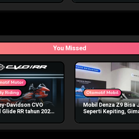
You Missed
motif Motor
ty Riding
Otomotif Mobil
ey-Davidson CVO
Mobil Denza Z9 Bisa 
 Glide RR tahun 2025
Seperti Kepiting, Gi
a Fantastis
Bentuknya?