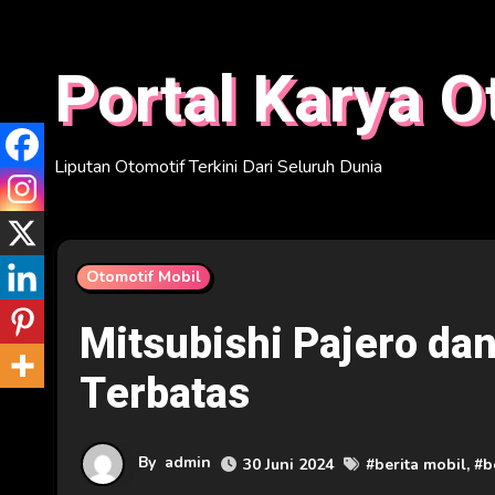
Skip
to
Portal Karya O
content
Liputan Otomotif Terkini Dari Seluruh Dunia
Otomotif Mobil
Mitsubishi Pajero dan
Terbatas
By
admin
30 Juni 2024
#
berita mobil
, #
b