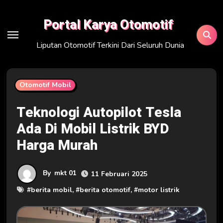
Skip
to
Portal Karya Otomotif
content
Liputan Otomotif Terkini Dari Seluruh Dunia
Otomotif Mobil
Teknologi Autopilot Tesla
Ada Di Mobil Listrik BYD
Harga Murah
By
mkt 01
11 Februari 2025
#
berita mobil
, #
berita otomotif
, #
motor listrik