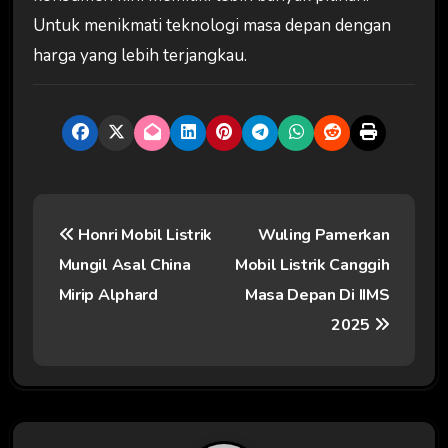
Untuk menikmati teknologi masa depan dengan
harga yang lebih terjangkau.
N
Honri Mobil Listrik
Wuling Pamerkan
a
Mungil Asal China
Mobil Listrik Canggih
v
Mirip Alphard
Masa Depan Di IIMS
i
2025
g
a