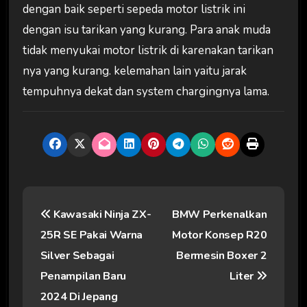
dengan baik seperti sepeda motor listrik ini
dengan isu tarikan yang kurang. Para anak muda
tidak menyukai motor listrik di karenakan tarikan
nya yang kurang. kelemahan lain yaitu jarak
tempuhnya dekat dan system chargingnya lama.
N
Kawasaki Ninja ZX-
BMW Perkenalkan
a
25R SE Pakai Warna
Motor Konsep R20
v
Silver Sebagai
Bermesin Boxer 2
i
Penampilan Baru
Liter
2024 Di Jepang