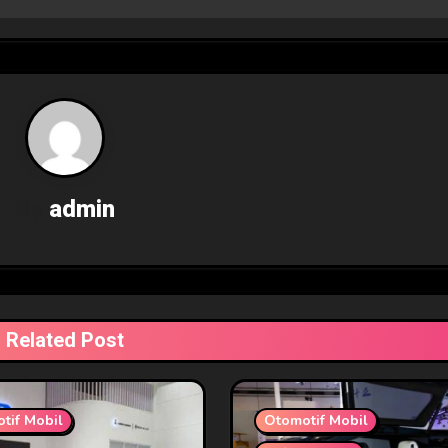
By
admin
Related Post
tif Mobil
Otomotif Mobil