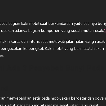
da bagian kaki mobil saat berkendaraan yaitu ada nya buny
merupakan adanya bagian komponen yang sudah mulai rusak.
akin keras dan intens saat melewati jalan-jalan yang rusak.
an pengecekan ke bengkel. Kaki mobil yang bermasalah akan
n.
Ini Ada 3 Penyebab Bunyi Pada
End
kan menyebabkan setir pada mobil akan bergetar dan goyan
a klutuk pada ban mobil saat melewati jalan yang rusak.