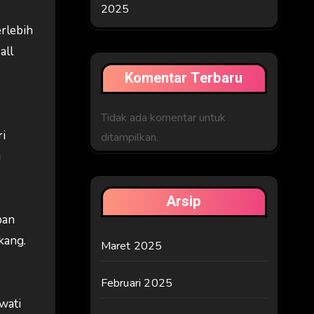
2025
erlebih
all
Komentar Terbaru
Tidak ada komentar untuk
ri
ditampilkan.
i
Arsip
pan
kang.
Maret 2025
Februari 2025
wati