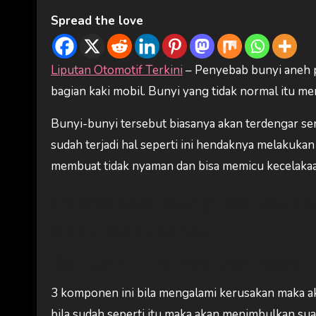
Spread the love
Liputan Otomotif Terkini
– Penyebab bunyi aneh pa
bagian kaki mobil. Bunyi yang tidak normal itu 
Bunyi-bunyi tersebut biasanya akan terdengar sem
sudah terjadi hal seperti ini hendaknya melakuk
membuat tidak nyaman dan bisa memicu kecelakaa
Penyebab Bunyi Berikut 
Kaki-Kaki Mobil
Ball Join , Tie Rod Dan Rack 
3 komponen ini bila mengalami kerusakan maka a
bila sudah seperti itu maka akan menimbulkan suar