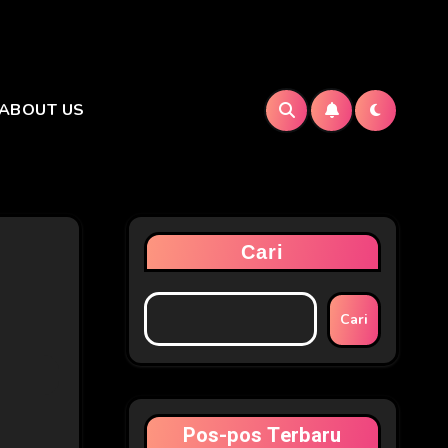
ABOUT US
Cari
Cari
Pos-pos Terbaru