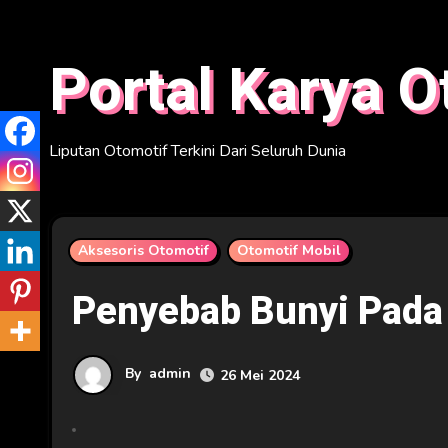
Skip
to
Portal Karya O
content
Liputan Otomotif Terkini Dari Seluruh Dunia
Aksesoris Otomotif
Otomotif Mobil
Penyebab Bunyi Pada 
By
admin
26 Mei 2024