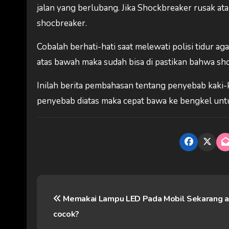
jalan yang berlubang. Jika Shockbreaker rusak at
shocbreaker.
Cobalah berhati-hati saat melewati polisi tidur ag
atas bawah maka sudah bisa di pastikan bahwa sho
Inilah berita pembahasan tentang penyebab kaki-k
penyebab diatas maka cepat bawa ke bengkel untuk
N
Memakai Lampu LED Pada Mobil Sekarang 
a
cocok?
v