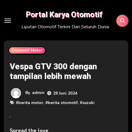
Skip
to
Portal Karya Otomotif
content
Liputan Otomotif Terkini Dari Seluruh Dunia
Otomotif Motor
Vespa GTV 300 dengan
tampilan lebih mewah
By
admin
29 Juni 2024
#
berita motor
, #
berita otomotif
, #
suzuki
Spread the love