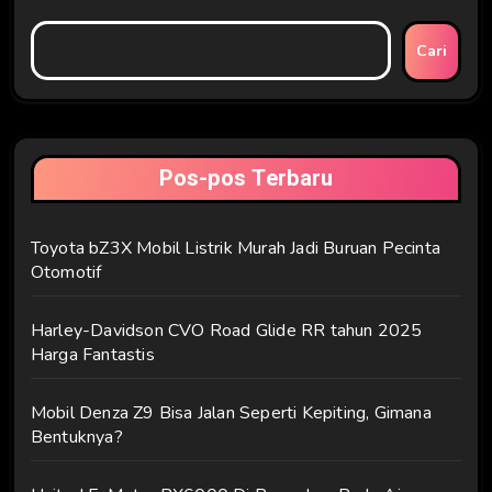
Cari
Pos-pos Terbaru
Toyota bZ3X Mobil Listrik Murah Jadi Buruan Pecinta
Otomotif
Harley-Davidson CVO Road Glide RR tahun 2025
Harga Fantastis
Mobil Denza Z9 Bisa Jalan Seperti Kepiting, Gimana
Bentuknya?