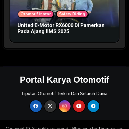
Otomotif Motor
Safety Riding
United E-Motor RX6000 Di Pamerkan
Pada Ajang IIMS 2025
Portal Karya Otomotif
Liputan Otomotif Terkini Dari Seluruh Dunia
Copyright © All rights reserved
|
Blogarise
by
Themeansar
.