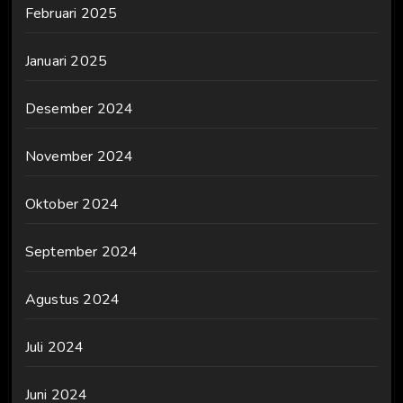
Februari 2025
Januari 2025
Desember 2024
November 2024
Oktober 2024
September 2024
Agustus 2024
Juli 2024
Juni 2024