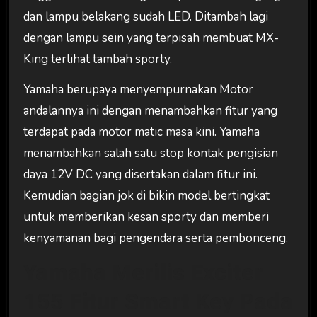
dan lampu belakang sudah LED. Ditambah lagi
dengan lampu sein yang terpisah membuat MX-
King terlihat tambah sporty.
Yamaha berupaya menyempurnakan Motor
andalannya ini dengan menambahkan fitur yang
terdapat pada motor matic masa kini. Yamaha
menambahkan salah satu stop kontak pengisian
daya 12V DC yang disertakan dalam fitur ini.
Kemudian bagian jok di bikin model bertingkat
untuk memberikan kesan sporty dan memberi
kenyamanan bagi pengendara serta pembonceng.
Yamaha Merilis Exciter
155 Fitur Smart Key Pada