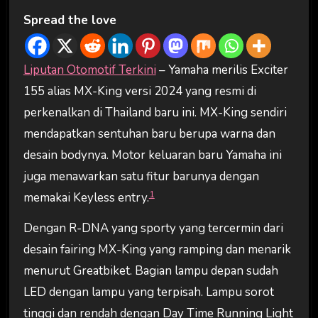
Spread the love
Liputan Otomotif Terkini
– Yamaha merilis Exciter
155 alias MX-King versi 2024 yang resmi di
perkenalkan di Thailand baru ini. MX-King sendiri
mendapatkan sentuhan baru berupa warna dan
desain bodynya. Motor keluaran baru Yamaha ini
juga menawarkan satu fitur barunya dengan
1
memakai Keyless entry.
Dengan R-DNA yang sporty yang tercermin dari
desain fairing MX-King yang ramping dan menarik
menurut Greatbiket. Bagian lampu depan sudah
LED dengan lampu yang terpisah. Lampu sorot
tinggi dan rendah dengan Day Time Running Light