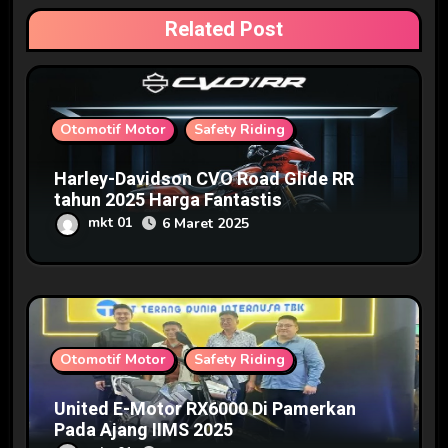
Related Post
Otomotif Motor
Safety Riding
Harley-Davidson CVO Road Glide RR
tahun 2025 Harga Fantastis
mkt 01
6 Maret 2025
Otomotif Motor
Safety Riding
United E-Motor RX6000 Di Pamerkan
Pada Ajang IIMS 2025