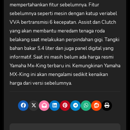
mempertahankan fitur sebelumnya. Fitur
sebelumnya seperti mesin dengan katup veriabel
VVA bertransmisi 6 kecepatan. Assist dan Clutch
yang akan membantu meredam tenaga roda
belakang saat melakukan perpindahan gigi. Tangki
bahan bakar 5.4 liter dan juga panel digital yang
informatif. Saat ini masih belum ada harga resmi
Yamaha Mx-King terbaru ini. Kemungkinan Yamaha
MX-King ini akan mengalami sedikit kenaikan
harga dari versi sebelumnya.
N