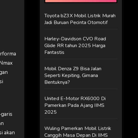
Toyota bZ3X Mobil Listrik Murah
Jadi Buruan Pecinta Otomotif
Harley-Davidson CVO Road
Glide RR tahun 2025 Harga
Fantastis
erforma
r Nmax
Mobil Denza Z9 Bisa Jalan
gan
Seperti Kepiting, Gimana
si
Bentuknya?
United E-Motor RX6000 Di
Pamerkan Pada Ajang IIMS
2025
garis
an
Wuling Pamerkan Mobil Listrik
si akan
Canggih Masa Depan Di IIMS