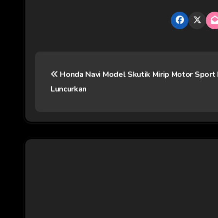
N
Honda Navi Model Skutik Mirip Motor Sport 
a
Luncurkan
v
i
g
a
s
i