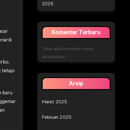
2025
bo
asar
Komentar Terbaru
enarik
Tidak ada komentar untuk
ditampilkan.
urbo,
 tetapi
Arsip
n baru
enggemar
Maret 2025
an
Februari 2025