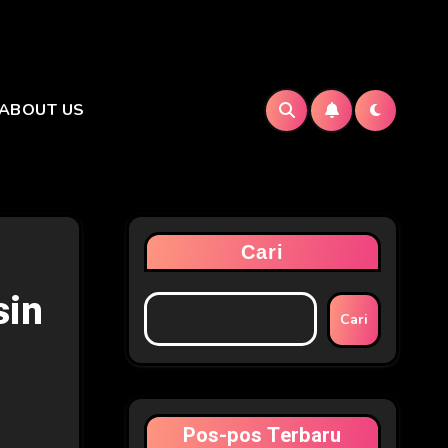
ABOUT US
Cari
sin
Cari
Pos-pos Terbaru