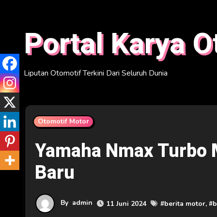
Skip
to
Portal Karya O
content
Liputan Otomotif Terkini Dari Seluruh Dunia
Otomotif Motor
Yamaha Nmax Turbo M
Baru
By
admin
11 Juni 2024
#
berita motor
, #
b