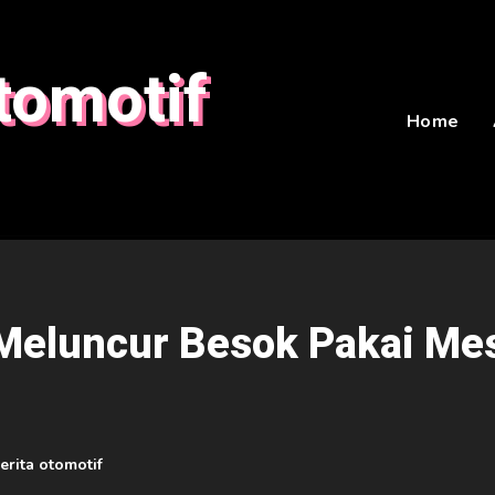
tomotif
Home
eluncur Besok Pakai Me
erita otomotif