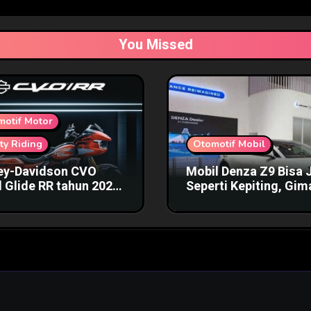
You Missed
motif Motor
ty Riding
Otomotif Mobil
ey-Davidson CVO
Mobil Denza Z9 Bisa 
 Glide RR tahun 2025
Seperti Kepiting, Gi
a Fantastis
Bentuknya?