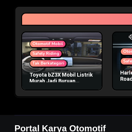
Otomotif Mobil
Oto
Safety Riding
Safe
Tak Berkategori
Harl
Toyota bZ3X Mobil Listrik
Road
Murah Jadi Buruan
Harg
Pecinta Otomotif
Portal Karya Otomotif