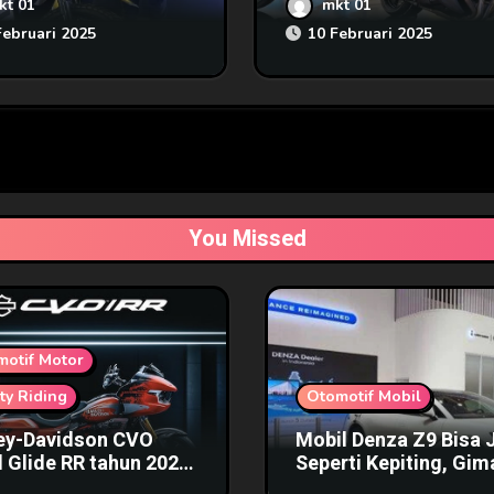
kt 01
mkt 01
kan Pada Ajang IIMS
Memiliki Fitur Starter
Februari 2025
10 Februari 2025
Menggunakan Suara
You Missed
motif Motor
ty Riding
Otomotif Mobil
ey-Davidson CVO
Mobil Denza Z9 Bisa 
 Glide RR tahun 2025
Seperti Kepiting, Gi
a Fantastis
Bentuknya?