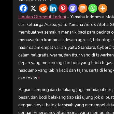
Liputan Otomotif Terkini
– Yamaha Indonesia Moto
dari keluarga Aerox, yaitu Yamaha Aerox Alpha. S
membuatnya semakin menarik bagi para pecinta ot
menawarkan kombinasi desain agresif, teknologi 
hadir dalam empat varian, yaitu Standard, CyberCi
dalam hal grafis, warna, dan fitur yang di tawarkan
depan yang meruncing dan bodi yang lebih tegas.
headlamp yang lebih kecil dan tajam, serta di le
1
dan fokus.
Bagian samping dan belakang juga mendapatkan pen
besar, dan bodi belakang tiap sisi ujung jok di bu
dengan sinyal belok terpisah yang menempel di tia
dengan Emergency Stop Signal yang memberikan 