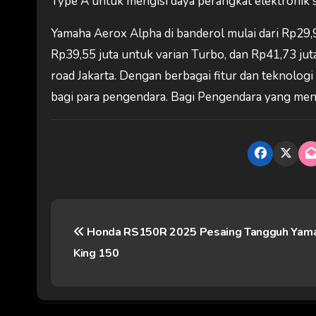
Type A untuk mengisi daya perangkat elektronik 
Yamaha Aerox Alpha di banderol mulai dari Rp29,9 
Rp39,55 juta untuk varian Turbo, dan Rp41,73 jut
road Jakarta. Dengan berbagai fitur dan teknologi
bagi para pengendara. Bagi Pengendara yang menc
N
Honda RS150R 2025 Pesaing Tangguh Yam
a
King 150
v
i