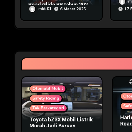
m
Road Glide RR tahun 2025
Pamer
mkt 01
6 Maret 2025
17 
Harga Fantastis
2025
Otomotif Mobil
Oto
Safety Riding
Safe
Tak Berkategori
Harl
Toyota bZ3X Mobil Listrik
Road
Murah Jadi Buruan
Harg