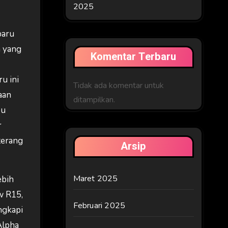
2025
baru
h yang
Komentar Terbaru
u ini
Tidak ada komentar untuk
aan
ditampilkan.
pu
r
terang
Arsip
Maret 2025
ebih
ew R15,
Februari 2025
ngkapi
Alpha