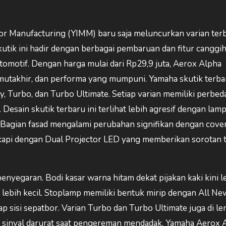
r Manufacturing (YIMM) baru saja meluncurkan varian ter
kutik ini hadir dengan berbagai pembaruan dan fitur canggi
omotif. Dengan harga mulai dari Rp29,9 juta, Aerox Alpha
mutakhir, dan performa yang mumpuni. Yamaha skutik terbar
ty, Turbo, dan Turbo Ultimate. Setiap varian memiliki perbed
. Desain skutik terbaru ini terlihat lebih agresif dengan lam
 Bagian fasad mengalami perubahan signifikan dengan cove
ngkapi dengan Dual Projector LED yang memberikan sorotan 
yegaran. Bodi kasar warna hitam dekat pijakan kaki kini l
at lebih kecil. Stoplamp memiliki bentuk mirip dengan All N
p sisi sepatbor. Varian Turbo dan Turbo Ultimate juga di le
sinyal darurat saat pengereman mendadak. Yamaha Aerox 