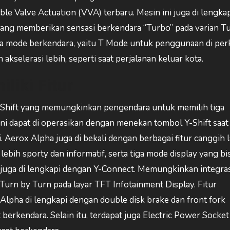
e Valve Actuation (VVA) terbaru. Mesin ini juga di lengka
ang memberikan sensasi berkendara “Turbo” pada varian T
ua mode berkendara, yaitu T Mode untuk penggunaan di per
elerasi lebih, seperti saat perjalanan keluar kota.
liki Fitur
 Y-Shift yang memungkinkan pengendara untuk memilih tiga
r ini dapat di operasikan dengan menekan tombol Y-Shift saat
. Aerox Alpha juga di bekali dengan berbagai fitur canggih l
ebih sporty dan informatif, serta tiga mode display yang bis
an juga di lengkapi dengan Y-Connect. Memungkinkan integra
rn by Turn pada layar TFT Infotainment Display. Fitur
Alpha di lengkapi dengan double disk brake dan front fork
erkendara. Selain itu, terdapat juga Electric Power Socke