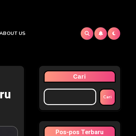
ABOUT US
Cari
ru
Cari
Pos-pos Terbaru