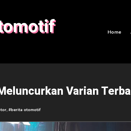
tomotif
Home
Meluncurkan Varian Terba
otor
, #
berita otomotif