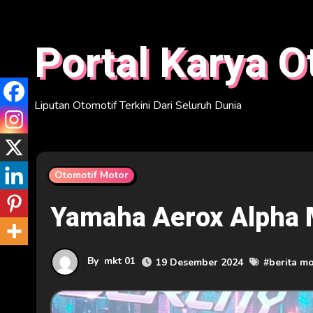
Skip
to
Portal Karya O
content
Liputan Otomotif Terkini Dari Seluruh Dunia
Otomotif Motor
Yamaha Aerox Alpha 
By
mkt 01
19 Desember 2024
#
berita m