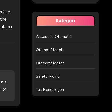
rCity,
 the
Kategori
n utama
Aksesoris Otomotif
Otomotif Mobil
Otomotif Motor
Safety Riding
unia
Tak Berkategori
if