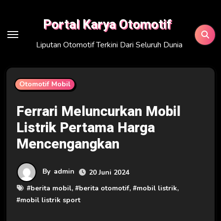
Skip
to
Portal Karya Otomotif
content
Liputan Otomotif Terkini Dari Seluruh Dunia
Otomotif Mobil
Ferrari Meluncurkan Mobil
Listrik Pertama Harga
Mencengangkan
By
admin
20 Juni 2024
#
berita mobil
, #
berita otomotif
, #
mobil listrik
,
#
mobil listrik sport