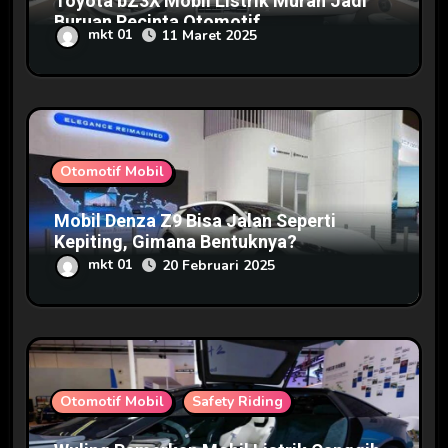
Toyota bZ3X Mobil Listrik Murah Jadi
Buruan Pecinta Otomotif
mkt 01
11 Maret 2025
Otomotif Mobil
Mobil Denza Z9 Bisa Jalan Seperti
Kepiting, Gimana Bentuknya?
mkt 01
20 Februari 2025
Otomotif Mobil
Safety Riding