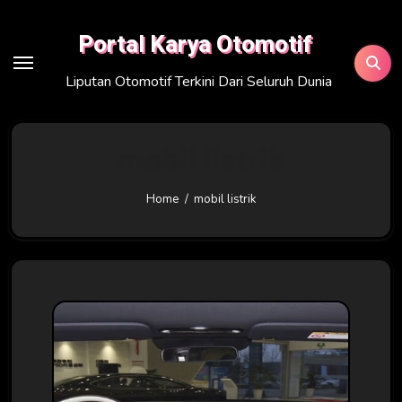
Skip
to
Portal Karya Otomotif
content
Liputan Otomotif Terkini Dari Seluruh Dunia
mobil listrik
Home
mobil listrik