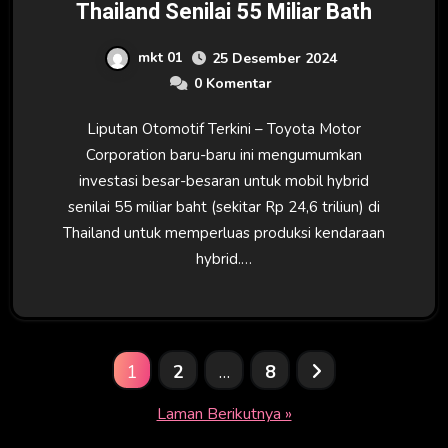
Thailand Senilai 55 Miliar Bath
mkt 01
25 Desember 2024
0 Komentar
Liputan Otomotif Terkini – Toyota Motor
Corporation baru-baru ini mengumumkan
investasi besar-besaran untuk mobil hybrid
senilai 55 miliar baht (sekitar Rp 24,6 triliun) di
Thailand untuk memperluas produksi kendaraan
hybrid.…
Paginasi
1
2
…
8
pos
Laman Berikutnya »