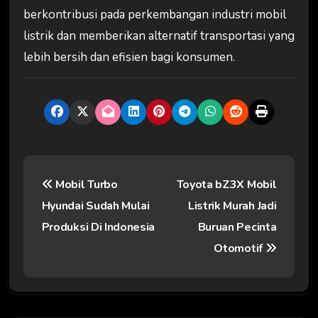
berkontribusi pada perkembangan industri mobil
listrik dan memberikan alternatif transportasi yang
lebih bersih dan efisien bagi konsumen.
N
Mobil Turbo
Toyota bZ3X Mobil
a
Hyundai Sudah Mulai
Listrik Murah Jadi
v
Produksi Di Indonesia
Buruan Pecinta
i
Otomotif
g
a