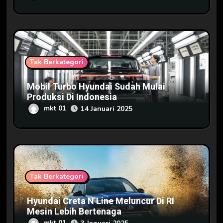
Tak Berkategori
Mobil Turbo Hyundai Sudah Mulai
Produksi Di Indonesia
mkt 01
14 Januari 2025
Tak Berkategori
Hyundai Creta N Line Meluncur Di RI
Mesin Lebih Bertenaga
mkt 01