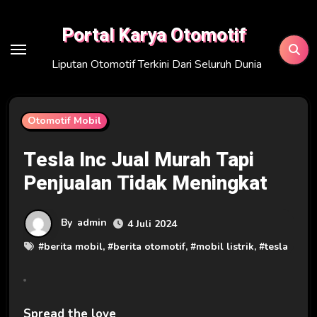
Skip
to
Portal Karya Otomotif
content
Liputan Otomotif Terkini Dari Seluruh Dunia
Otomotif Mobil
Tesla Inc Jual Murah Tapi
Penjualan Tidak Meningkat
By
admin
4 Juli 2024
#
berita mobil
, #
berita otomotif
, #
mobil listrik
, #
tesla
Spread the love