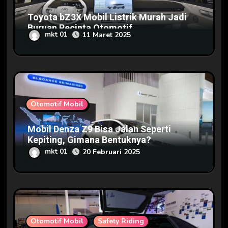
Toyota bZ3X Mobil Listrik Murah Jadi
Buruan Pecinta Otomotif
mkt 01
11 Maret 2025
Otomotif Mobil
Mobil Denza Z9 Bisa Jalan Seperti
Kepiting, Gimana Bentuknya?
mkt 01
20 Februari 2025
Otomotif Mobil
Safety Riding