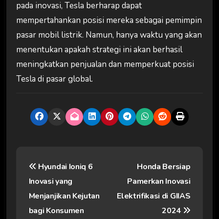
pada inovasi, Tesla berharap dapat
mempertahankan posisi mereka sebagai pemimpin
pasar mobil listrik. Namun, hanya waktu yang akan
menentukan apakah strategi ini akan berhasil
meningkatkan penjualan dan memperkuat posisi
Tesla di pasar global.
N
Hyundai Ioniq 6
Honda Bersiap
a
Inovasi yang
Pamerkan Inovasi
v
Menjanjikan Kejutan
Elektrifikasi di GIIAS
i
bagi Konsumen
2024