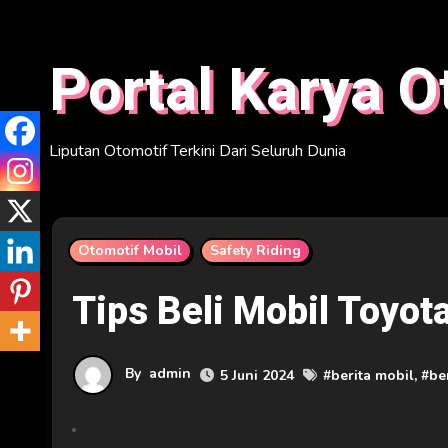
Skip
to
Portal Karya O
content
Liputan Otomotif Terkini Dari Seluruh Dunia
Otomotif Mobil
Safety Riding
Tips Beli Mobil Toyot
By
admin
5 Juni 2024
#
berita mobil
, #
be