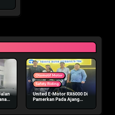
Otomotif Motor
Safety Riding
Jalan
United E-Motor RX6000 Di
mana
Pamerkan Pada Ajang
IIMS 2025