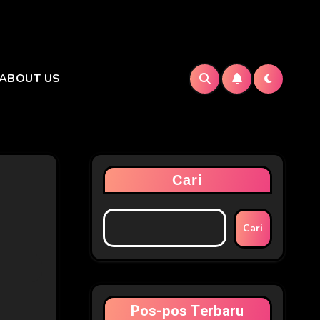
ABOUT US
Cari
Cari
Pos-pos Terbaru