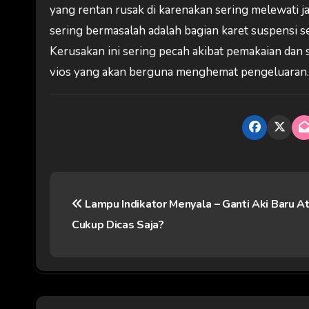
yang rentan rusak di karenakan sering melewati 
sering bermasalah adalah bagian karet suspensi sep
Kerusakan ini sering pecah akibat pemakaian dan s
vios yang akan berguna menghemat pengeluaran.
N
Lampu Indikator Menyala – Ganti Aki Baru A
a
Cukup Dicas Saja?
v
i
g