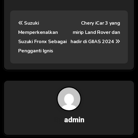
N
Suzuki
Chery iCar 3 yang
a
Memperkenalkan
mirip Land Rover dan
v
Suzuki Fronx Sebagai
hadir di GIIAS 2024
i
Pengganti Ignis
g
a
s
i
p
By
admin
o