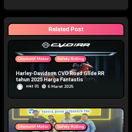
p
o
s
Related Post
Otomotif Motor
Safety Riding
Harley-Davidson CVO Road Glide RR
tahun 2025 Harga Fantastis
mkt 01
6 Maret 2025
Otomotif Motor
Safety Riding