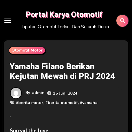
Skip
to
Portal Karya Otomotif
content
Liputan Otomotif Terkini Dari Seluruh Dunia
Otomotif Motor
Yamaha Filano Berikan
Kejutan Mewah di PRJ 2024
By
admin
16 Juni 2024
#
berita motor
, #
berita otomotif
, #
yamaha
Spread the love