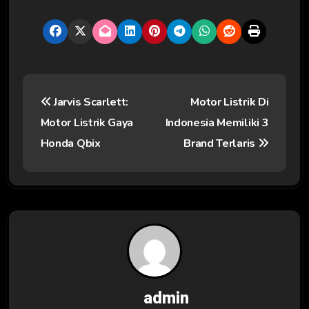
N
Jarvis Scarlett:
Motor Listrik Di
a
Motor Listrik Gaya
Indonesia Memiliki 3
v
Honda Qbix
Brand Terlaris
i
g
a
s
i
By
admin