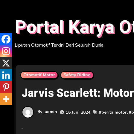
Skip
to
Portal Karya O
content
Liputan Otomotif Terkini Dari Seluruh Dunia
Otomotif Motor
Safety Riding
Jarvis Scarlett: Moto
By
admin
16 Juni 2024
#
berita motor
, #
b