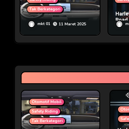
Tak Berkategori
Harle
Road 
Toyota bZ3X Mobil Listrik
mkt 01
m
11 Maret 2025
Harga
Murah Jadi Buruan Pecinta
Otomotif
Otomotif Mobil
Oto
Safety Riding
Safe
Tak Berkategori