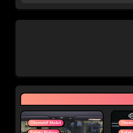
i
g
a
s
i
p
o
s
Otomotif Mobil
Otomo
Safety Riding
Safet