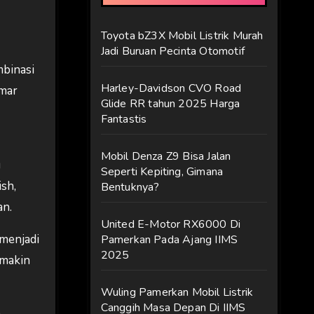
Toyota bZ3X Mobil Listrik Murah
Jadi Buruan Pecinta Otomotif
mbinasi
Harley-Davidson CVO Road
emar
Glide RR tahun 2025 Harga
Fantastis
Mobil Denza Z9 Bisa Jalan
g
Seperti Kepiting, Gimana
ish,
Bentuknya?
an.
United E-Motor RX6000 Di
 menjadi
Pamerkan Pada Ajang IIMS
2025
emakin
Wuling Pamerkan Mobil Listrik
Canggih Masa Depan Di IIMS
a