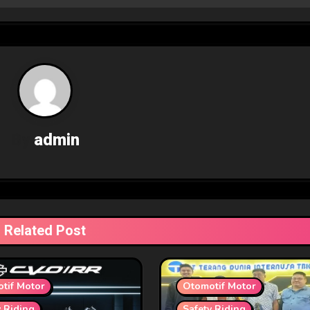
By
admin
Related Post
tif Motor
Otomotif Motor
y Riding
Safety Riding