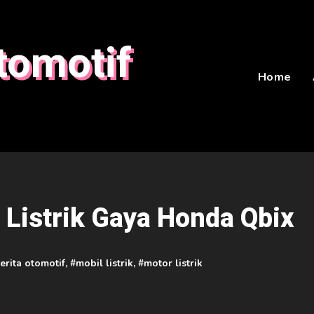
tomotif
Home
r Listrik Gaya Honda Qbix
erita otomotif
, #
mobil listrik
, #
motor listrik