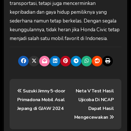
transportasi, tetapi juga mencerminkan
kepribadian dan gaya hidup pemiliknya yang
sederhana namun tetap berkelas. Dengan segala
keunggulannya, tidak heran jika Honda Civic tetap
menjadi salah satu mobil favorit di Indonesia.
N
Suzuki Jimny 5-door
Neta V Test Hasil
a
Primadona Mobil Asal
Ujicoba Di NCAP
v
Jepang di GJAW 2024
Dapat Hasil
i
Mengecewakan