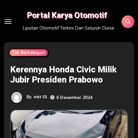
Skip
to
Portal Karya Otomotif
content
Liputan Otomotif Terkini Dari Seluruh Dunia
Tak Berkategori
Kerennya Honda Civic Milik
Jubir Presiden Prabowo
By
mkt 01
6 Desember 2024