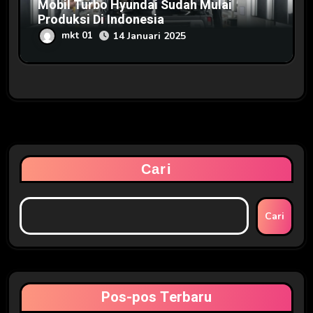
Mobil Turbo Hyundai Sudah Mulai
Produksi Di Indonesia
mkt 01
14 Januari 2025
Cari
Cari
Pos-pos Terbaru