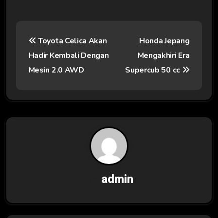
N
Toyota Celica Akan
Honda Jepang
a
Hadir Kembali Dengan
Mengakhiri Era
v
Mesin 2.0 AWD
Supercub 50 cc
i
g
a
s
i
By
admin
p
o